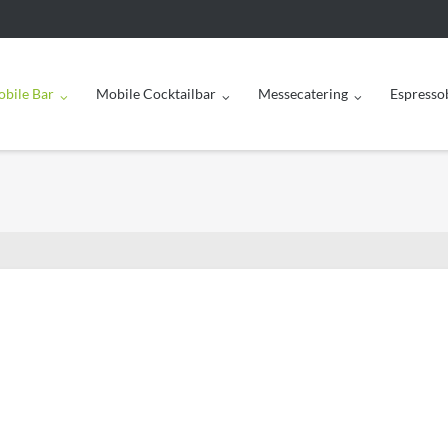
bile Bar
Mobile Cocktailbar
Messecatering
Espresso