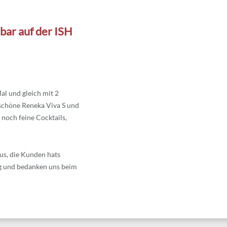
bar auf der ISH
al und gleich mit 2
 schöne Reneka Viva S und
noch feine Cocktails,
aus, die Kunden hats
ag und bedanken uns beim